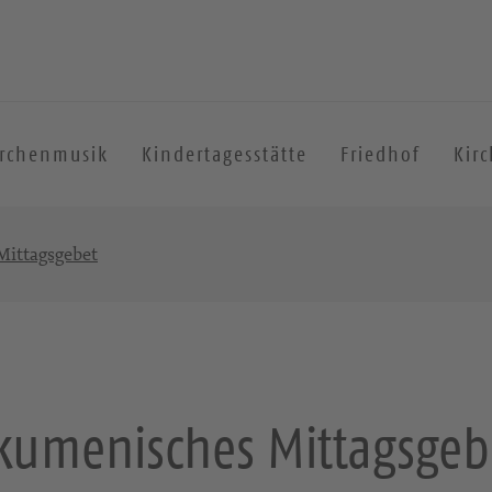
irchenmusik
Kindertagesstätte
Friedhof
Kir
ittagsgebet
kumenisches Mittagsgeb