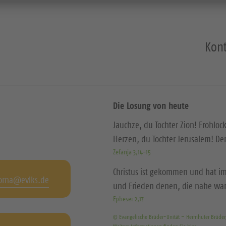
Kont
Die Losung von heute
Jauchze, du Tochter Zion! Frohloc
Herzen, du Tochter Jerusalem! D
Zefanja 3,14-15
Christus ist gekommen und hat im
orna@evlks.de
und Frieden denen, die nahe wa
Epheser 2,17
© Evangelische Brüder-Unität – Herrnhuter Brüde