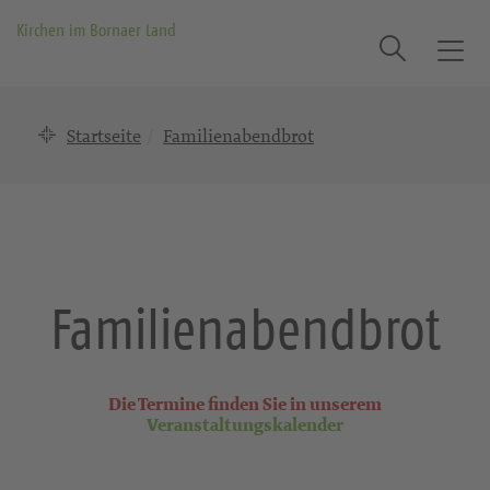
Kirchen im Bornaer Land
Suche
T
o
g
Startseite
Familienabendbrot
g
l
e
n
a
v
i
Familienabendbrot
g
a
t
i
Die Termine finden Sie in unserem
Veranstaltungskalender
o
n