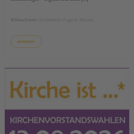
ORGELTAGOrgelspaziergang LKMD i.R. Markus
Leidenberger – OrgelEwa Zeuner […]
Kreutzbach-Orgel St. Marien
Bildnachweis:
weiterlesen