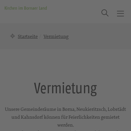
Kirchen im Bornaer Land
Suche
T
o
g
Startseite
Vermietung
g
l
e
n
a
v
i
Vermietung
g
a
t
i
Unsere Gemeinderäume in Borna, Neukieritzsch, Lobstädt
o
und Kahnsdorf können für Feierlichkeiten gemietet
n
werden.