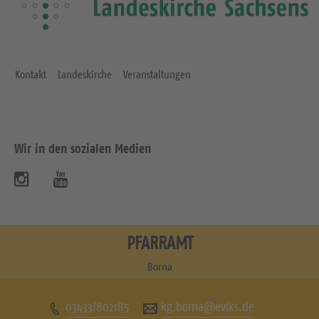
Kontakt
Landeskirche
Veranstaltungen
Wir in den sozialen Medien
B
B
e
e
s
s
PFARRAMT
u
u
Borna
c
c
03433/802185
kg.borna@evlks.de
h
h