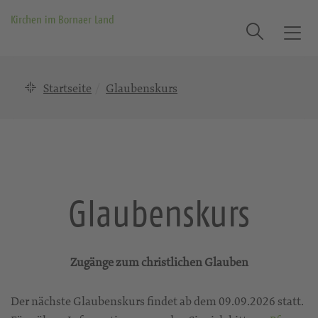
Kirchen im Bornaer Land
Suche
T
o
g
Startseite
Glaubenskurs
g
l
e
n
a
v
i
Glaubenskurs
g
a
t
i
Zugänge zum christlichen Glauben
o
n
Der nächste Glaubenskurs findet ab dem 09.09.2026 statt.