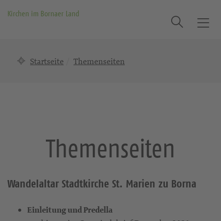
Kirchen im Bornaer Land
Suche
T
o
g
Startseite
Themenseiten
g
l
e
n
a
v
i
Themenseiten
g
a
t
i
Wandelaltar Stadtkirche St. Marien zu Borna
o
n
Einleitung und Predella