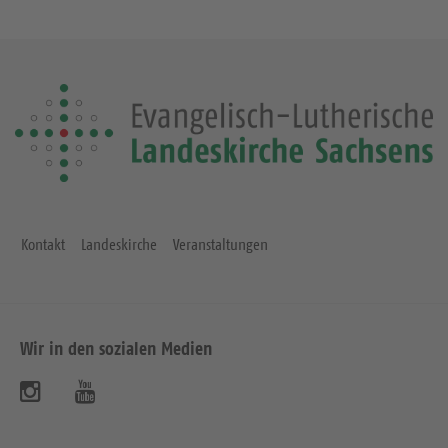
Kontakt
Landeskirche
Veranstaltungen
Wir in den sozialen Medien
B
B
e
e