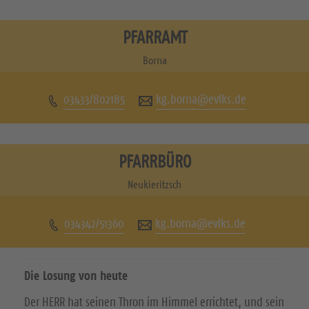
e
e
s
s
PFARRAMT
u
u
Borna
c
c
03433/802185
kg.borna@evlks.de
h
h
e
e
n
n
PFARRBÜRO
S
S
Neukieritzsch
i
i
034342/51360
kg.borna@evlks.de
e
e
u
u
Die Losung von heute
n
n
Der HERR hat seinen Thron im Himmel errichtet, und sein