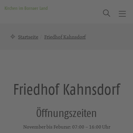
Kirchen im Bornaer Land
Suche
T
o
g
Startseite
Friedhof Kahnsdorf
g
l
e
n
a
v
i
Friedhof Kahnsdorf
g
a
t
i
Öffnungszeiten
o
n
November bis Feburar: 07:00 – 16:00 Uhr