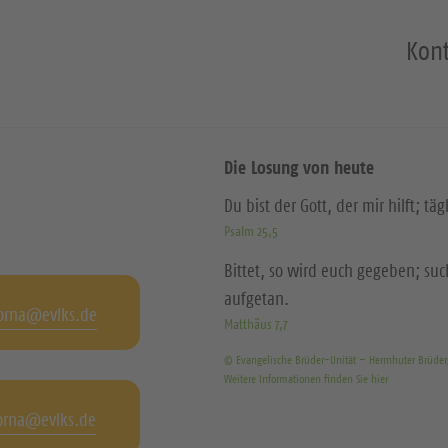
Kont
Die Losung von heute
Du bist der Gott, der mir hilft; täg
Psalm 25,5
Bittet, so wird euch gegeben; suc
aufgetan.
orna@evlks.de
Matthäus 7,7
© Evangelische Brüder-Unität – Herrnhuter Brüde
Weitere Informationen finden Sie hier
orna@evlks.de