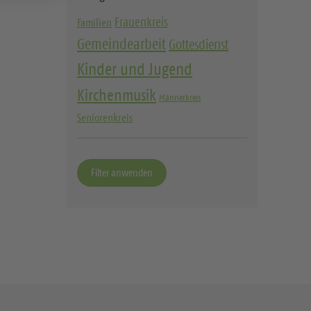
e
i
w
e
Frauenkreis
Familien
ä
n
Gemeindearbeit
Gottesdienst
h
w
Kinder und Jugend
l
ä
Kirchenmusik
e
h
Männerkreis
n
l
Seniorenkreis
e
n