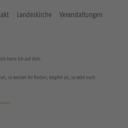
akt
Landeskirche
Veranstaltungen
lich harre ich auf dich.
het, so werdet ihr finden; klopfet an, so wird euch
rgemeine