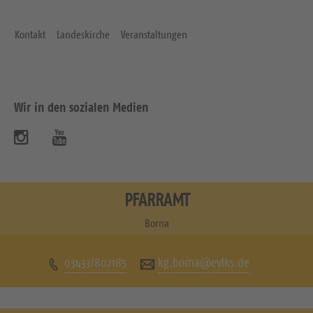
Kontakt
Landeskirche
Veranstaltungen
Wir in den sozialen Medien
B
B
e
e
s
s
PFARRAMT
u
u
Borna
c
c
03433/802185
kg.borna@evlks.de
h
h
e
e