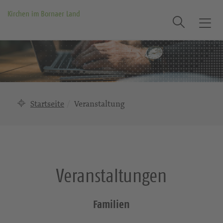
Kirchen im Bornaer Land
Suche
T
o
g
g
l
e
n
Startseite
Veranstaltung
a
v
i
g
a
Veranstaltungen
t
i
o
Familien
n