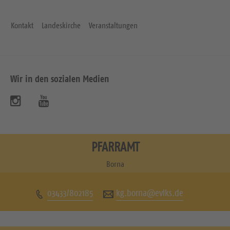
Kontakt
Landeskirche
Veranstaltungen
Wir in den sozialen Medien
B
B
e
e
s
s
PFARRAMT
u
u
Borna
c
c
03433/802185
kg.borna@evlks.de
h
h
e
e