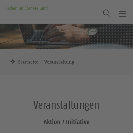
Kirchen im Bornaer Land
Suche
T
o
g
g
l
e
n
Startseite
Veranstaltung
a
v
i
g
a
Veranstaltungen
t
i
o
Aktion / Initiative
n