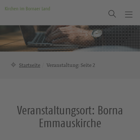
Kirchen im Bornaer Land
Suche
T
o
g
g
l
e
n
Startseite
Veranstaltung
: Seite 2
a
v
i
g
a
Veranstaltungsort:
Borna
t
i
Emmauskirche
o
n