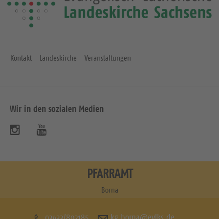
i
i
t
t
e
e
Kontakt
Landeskirche
Veranstaltungen
Wir in den sozialen Medien
B
B
e
e
s
s
PFARRAMT
u
u
Borna
c
c
03433/802185
kg.borna@evlks.de