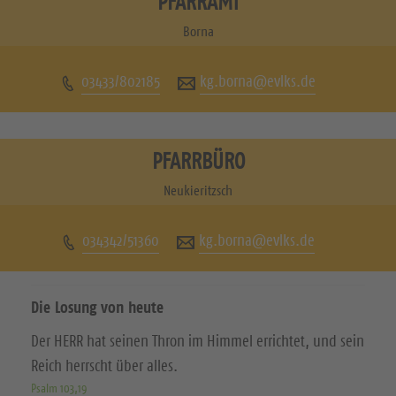
PFARRAMT
u
u
Borna
c
c
03433/802185
kg.borna@evlks.de
h
h
e
e
n
n
PFARRBÜRO
S
S
Neukieritzsch
i
i
034342/51360
kg.borna@evlks.de
e
e
u
u
Die Losung von heute
n
n
Der HERR hat seinen Thron im Himmel errichtet, und sein
s
s
Reich herrscht über alles.
a
a
Psalm 103,19