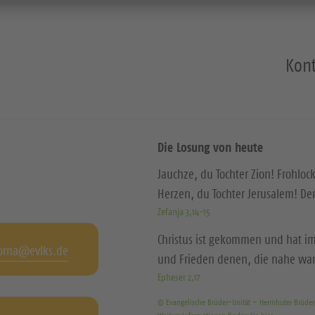
Kont
Die Losung von heute
Jauchze, du Tochter Zion! Frohloc
Herzen, du Tochter Jerusalem! D
Zefanja 3,14-15
Christus ist gekommen und hat im
orna@evlks.de
und Frieden denen, die nahe wa
Epheser 2,17
© Evangelische Brüder-Unität – Herrnhuter Brüde