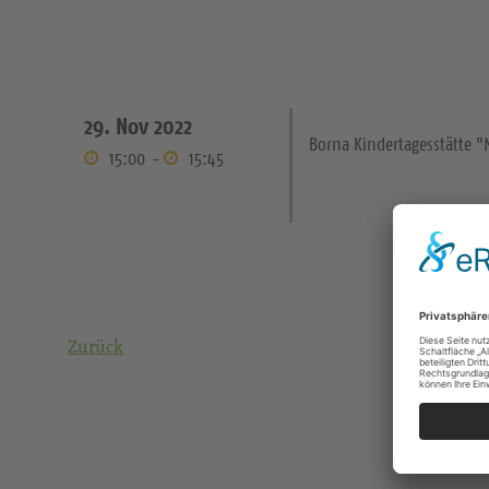
29. Nov 2022
Borna Kindertagesstätte "
15:00
-
15:45
Zurück