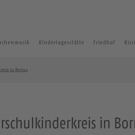
irchenmusik
Kindertagesstätte
Friedhof
Kir
reis in Borna
rschulkinderkreis in Bo