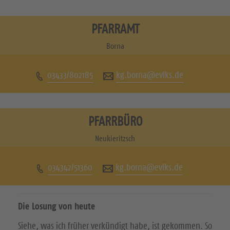
e
e
s
s
PFARRAMT
u
u
Borna
c
c
03433/802185
kg.borna@evlks.de
h
h
e
e
n
n
PFARRBÜRO
S
S
Neukieritzsch
i
i
034342/51360
kg.borna@evlks.de
e
e
u
u
Die Losung von heute
n
n
Siehe, was ich früher verkündigt habe, ist gekommen. So