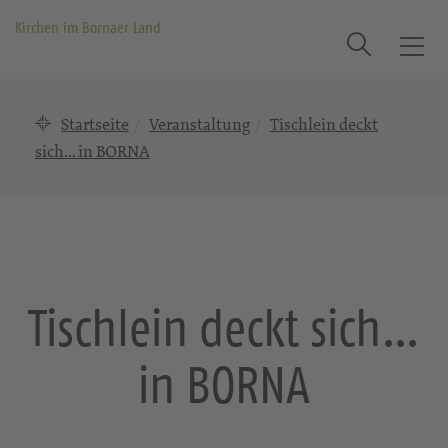
Kirchen im Bornaer Land
Suche
T
o
g
Startseite
Veranstaltung
Tischlein deckt
g
l
sich… in BORNA
e
n
a
v
i
g
Tischlein deckt sich…
a
t
in BORNA
i
o
n