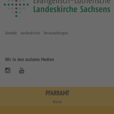
Kontakt
Landeskirche
Veranstaltungen
Wir in den sozialen Medien
B
B
e
e
s
s
PFARRAMT
u
u
Borna
c
c