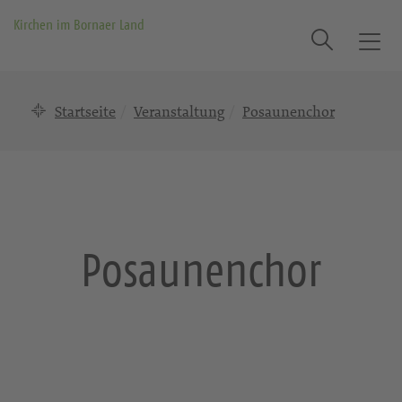
Kirchen im Bornaer Land
Suche
T
o
g
Startseite
Veranstaltung
Posaunenchor
g
l
e
n
a
v
i
Posaunenchor
g
a
t
i
o
n