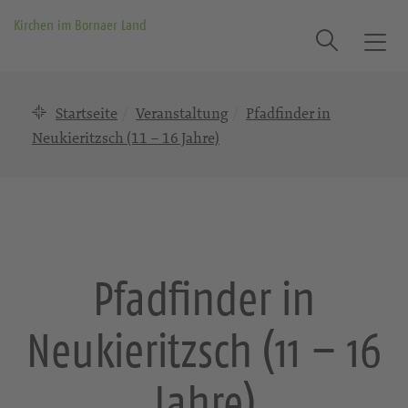
Kirchen im Bornaer Land
Suche
T
o
g
Startseite
Veranstaltung
Pfadfinder in
g
l
Neukieritzsch (11 – 16 Jahre)
e
n
a
v
i
g
Pfadfinder in
a
t
Neukieritzsch (11 – 16
i
o
n
Jahre)