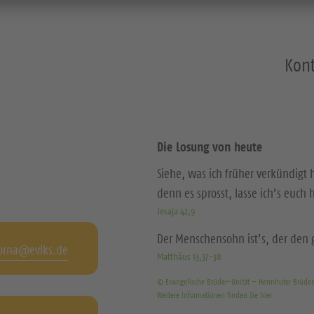
Kont
Die Losung von heute
Siehe, was ich früher verkündigt
denn es sprosst, lasse ich’s euch 
Jesaja 42,9
Der Menschensohn ist’s, der den g
orna@evlks.de
Matthäus 13,37-38
© Evangelische Brüder-Unität – Herrnhuter Brüde
Weitere Informationen finden Sie hier