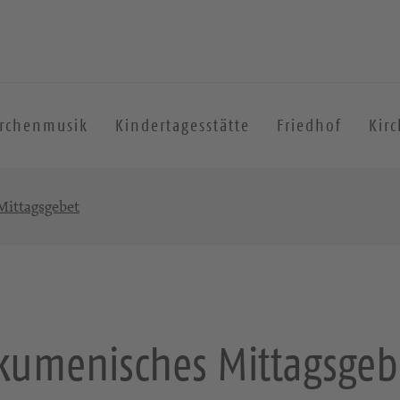
irchenmusik
Kindertagesstätte
Friedhof
Kir
ittagsgebet
kumenisches Mittagsgeb