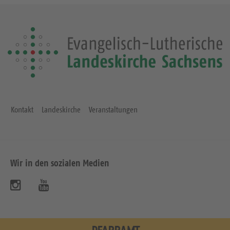
Kontakt
Landeskirche
Veranstaltungen
Wir in den sozialen Medien
B
B
e
e
s
s