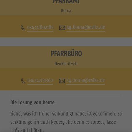
PFARRAMT
u
u
Borna
c
c
03433/802185
kg.borna@evlks.de
h
h
e
e
n
n
PFARRBÜRO
S
S
Neukieritzsch
i
i
034342/51360
kg.borna@evlks.de
e
e
u
u
Die Losung von heute
n
n
Siehe, was ich früher verkündigt habe, ist gekommen. So
s
s
verkündige ich auch Neues; ehe denn es sprosst, lasse
a
a
ich’s euch hören.