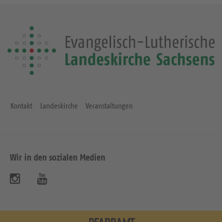
Kontakt
Landeskirche
Veranstaltungen
Wir in den sozialen Medien
B
B
e
e
s
s