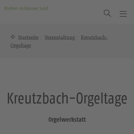
Kirchen im Bornaer Land
Suche
T
o
g
Startseite
Veranstaltung
Kreutzbach-
g
l
Orgeltage
e
n
a
v
i
g
Kreutzbach-Orgeltage
a
t
i
o
Orgelwerkstatt
n