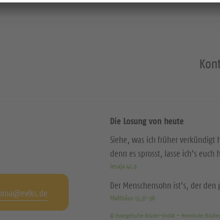
Kont
Die Losung von heute
Siehe, was ich früher verkündigt
denn es sprosst, lasse ich’s euch 
Jesaja 42,9
Der Menschensohn ist’s, der den g
orna@evlks.de
Matthäus 13,37-38
© Evangelische Brüder-Unität – Herrnhuter Brüde