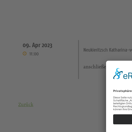
09. Apr 2023
Neukieritzsch Katharina-
11:00
anschließend Osterfrü
Zurück