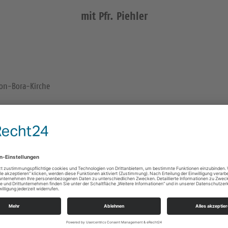
mit Pfr. Piehler
von-Bora-Kirche
hstück