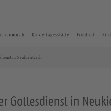
irchenmusik
Kindertagesstätte
Friedhof
Kir
sdienst in Neukieritzsch
er Gottesdienst in Neuki