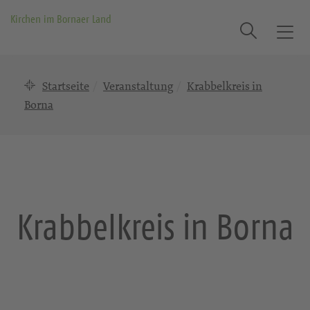
Kirchen im Bornaer Land
Suche
T
o
g
Startseite
Veranstaltung
Krabbelkreis in
g
l
Borna
e
n
a
v
i
g
Krabbelkreis in Borna
a
t
i
o
n