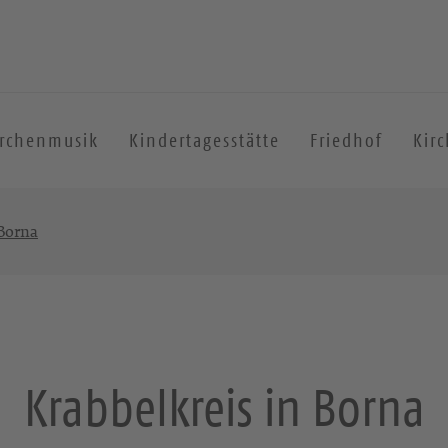
irchenmusik
Kindertagesstätte
Friedhof
Kir
 Borna
Krabbelkreis in Borna