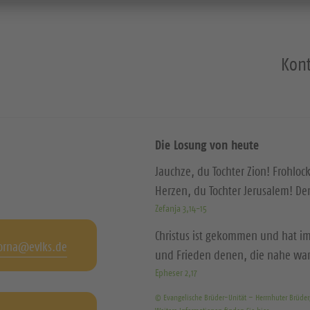
Kont
Die Losung von heute
Jauchze, du Tochter Zion! Frohloc
Herzen, du Tochter Jerusalem! D
Zefanja 3,14-15
Christus ist gekommen und hat im
orna@evlks.de
und Frieden denen, die nahe wa
Epheser 2,17
© Evangelische Brüder-Unität – Herrnhuter Brüde