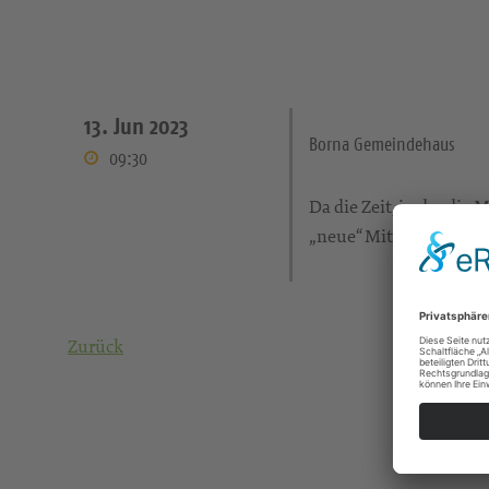
13. Jun 2023
Borna Gemeindehaus
09:30
Da die Zeit, in der di
„neue“ Mitstreiter(innen
Zurück