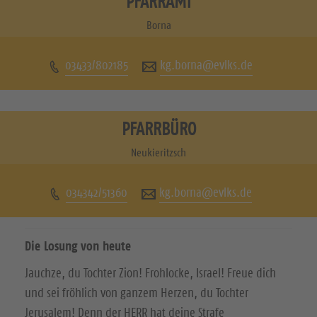
PFARRAMT
u
u
Borna
c
c
03433/802185
kg.borna@evlks.de
h
h
e
e
n
n
PFARRBÜRO
S
S
Neukieritzsch
i
i
034342/51360
kg.borna@evlks.de
e
e
u
u
Die Losung von heute
n
n
Jauchze, du Tochter Zion! Frohlocke, Israel! Freue dich
s
s
und sei fröhlich von ganzem Herzen, du Tochter
a
a
Jerusalem! Denn der HERR hat deine Strafe