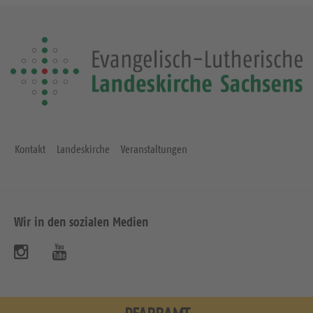
Kontakt
Landeskirche
Veranstaltungen
Wir in den sozialen Medien
B
B
e
e
s
s