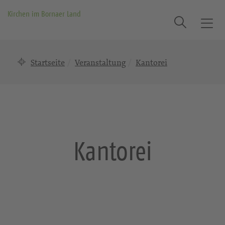
Kirchen im Bornaer Land
Suche
T
o
g
Startseite
Veranstaltung
Kantorei
g
l
e
n
a
v
i
Kantorei
g
a
t
i
o
n