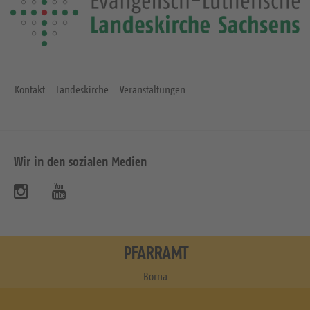
Kontakt
Landeskirche
Veranstaltungen
Wir in den sozialen Medien
B
B
e
e
s
s
PFARRAMT
u
u
Borna
c
c