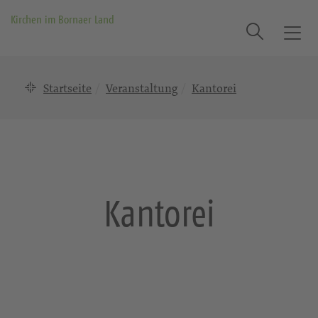
Kirchen im Bornaer Land
Suche
T
o
g
Startseite
Veranstaltung
Kantorei
g
l
e
n
a
v
i
Kantorei
g
a
t
i
o
n