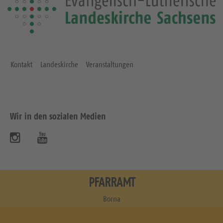
Kontakt
Landeskirche
Veranstaltungen
Wir in den sozialen Medien
B
B
e
e
s
s
PFARRAMT
u
u
Borna
c
c