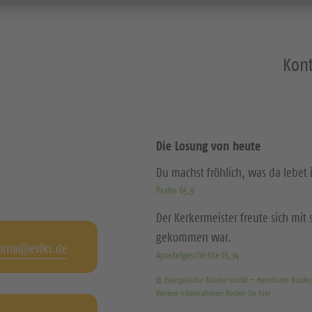
Kont
Die Losung von heute
Du machst fröhlich, was da lebet
Psalm 65,9
Der Kerkermeister freute sich mi
gekommen war.
orna@evlks.de
Apostelgeschichte 16,34
© Evangelische Brüder-Unität – Herrnhuter Brüde
Weitere Informationen finden Sie hier