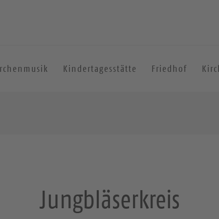
irchenmusik
Kindertagesstätte
Friedhof
Kir
Jungbläserkreis