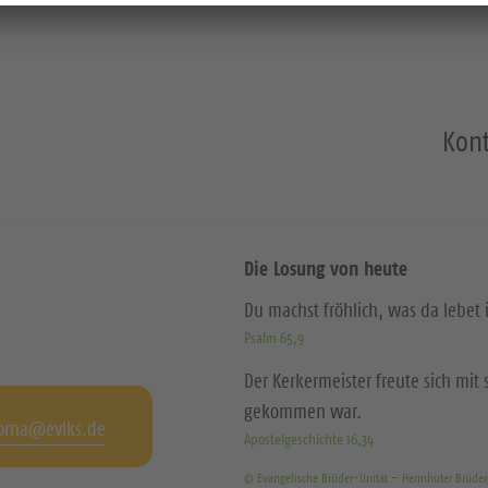
Kont
Die Losung von heute
Du machst fröhlich, was da lebet
Psalm 65,9
Der Kerkermeister freute sich mi
gekommen war.
orna@evlks.de
Apostelgeschichte 16,34
© Evangelische Brüder-Unität – Herrnhuter Brüde