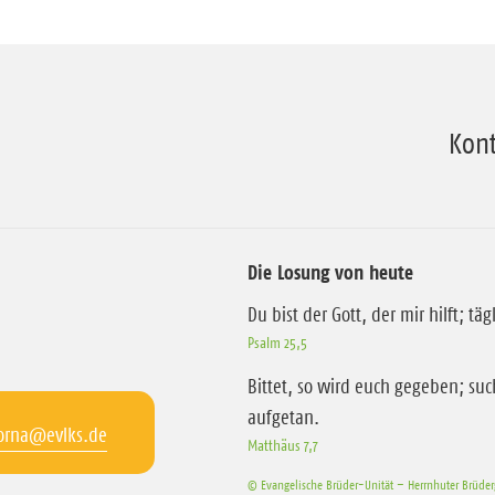
Kont
Die Losung von heute
Du bist der Gott, der mir hilft; täg
Psalm 25,5
Bittet, so wird euch gegeben; suc
aufgetan.
orna@evlks.de
Matthäus 7,7
© Evangelische Brüder-Unität – Herrnhuter Brüde