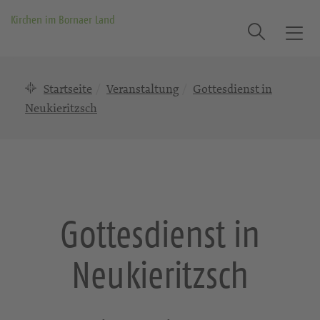
Kirchen im Bornaer Land
Suche
T
o
g
Startseite
Veranstaltung
Gottesdienst in
g
l
Neukieritzsch
e
n
a
v
i
g
Gottesdienst in
a
t
Neukieritzsch
i
o
n