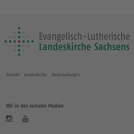
Kontakt
Landeskirche
Veranstaltungen
Wir in den sozialen Medien
B
B
e
e