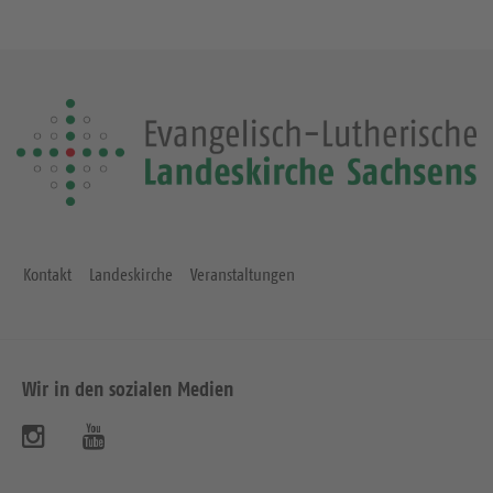
Kontakt
Landeskirche
Veranstaltungen
Wir in den sozialen Medien
B
B
e
e