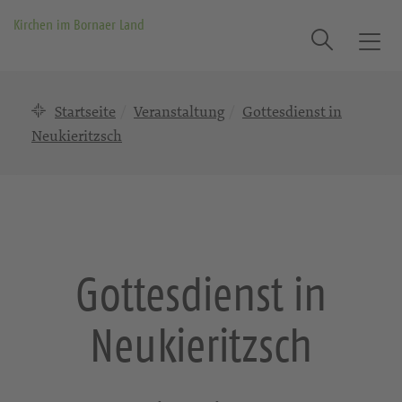
Kirchen im Bornaer Land
Suche
T
o
g
Startseite
Veranstaltung
Gottesdienst in
g
l
Neukieritzsch
e
n
a
v
i
g
Gottesdienst in
a
t
Neukieritzsch
i
o
n