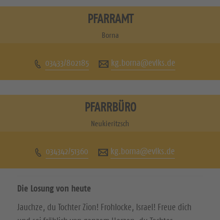
s
s
PFARRAMT
u
u
Borna
c
c
03433/802185
kg.borna@evlks.de
h
h
e
e
n
n
PFARRBÜRO
S
S
Neukieritzsch
i
i
034342/51360
kg.borna@evlks.de
e
e
u
u
Die Losung von heute
n
n
Jauchze, du Tochter Zion! Frohlocke, Israel! Freue dich
s
s