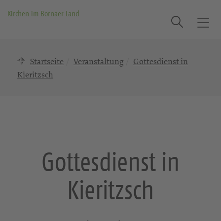
Kirchen im Bornaer Land
Suche
T
o
g
Startseite
Veranstaltung
Gottesdienst in
g
l
Kieritzsch
e
n
a
v
i
g
Gottesdienst in
a
t
Kieritzsch
i
o
n