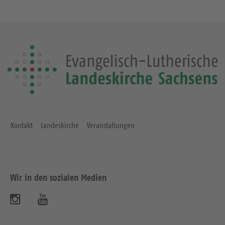
Kontakt
Landeskirche
Veranstaltungen
Wir in den sozialen Medien
B
B
e
e