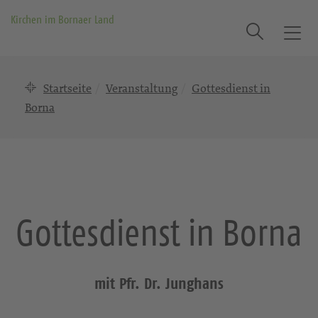
Kirchen im Bornaer Land
Suche
T
o
g
Startseite
Veranstaltung
Gottesdienst in
g
l
Borna
e
n
a
v
i
g
Gottesdienst in Borna
a
t
i
o
mit Pfr. Dr. Junghans
n