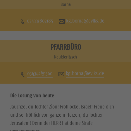
u
u
Borna
c
c
03433/802185
kg.borna@evlks.de
h
h
e
e
n
n
PFARRBÜRO
S
S
Neukieritzsch
i
i
034342/51360
kg.borna@evlks.de
e
e
u
u
Die Losung von heute
n
n
Jauchze, du Tochter Zion! Frohlocke, Israel! Freue dich
s
s
und sei fröhlich von ganzem Herzen, du Tochter
a
a
Jerusalem! Denn der HERR hat deine Strafe