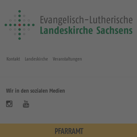
Kontakt
Landeskirche
Veranstaltungen
Wir in den sozialen Medien
B
B
e
e
s
s
PFARRAMT