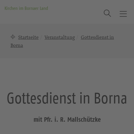
Kirchen im Bornaer Land
Suche
T
o
g
Startseite
Veranstaltung
Gottesdienst in
g
l
Borna
e
n
a
v
i
g
Gottesdienst in Borna
a
t
i
o
mit Pfr. i. R. Mallschützke
n