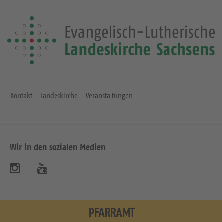
Kontakt
Landeskirche
Veranstaltungen
Wir in den sozialen Medien
B
B
e
e
s
s
PFARRAMT