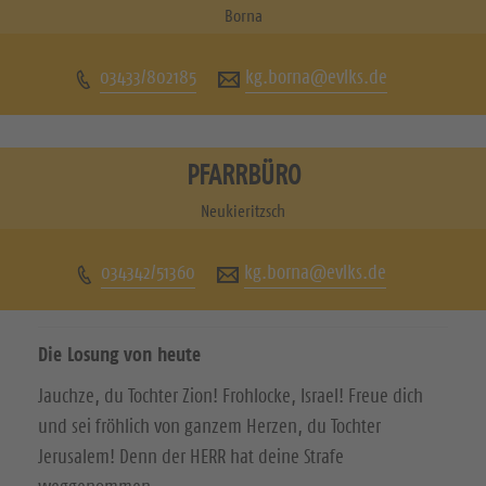
u
u
Borna
c
c
03433/802185
kg.borna@evlks.de
h
h
e
e
n
n
PFARRBÜRO
S
S
Neukieritzsch
i
i
034342/51360
kg.borna@evlks.de
e
e
u
u
Die Losung von heute
n
n
Jauchze, du Tochter Zion! Frohlocke, Israel! Freue dich
s
s
und sei fröhlich von ganzem Herzen, du Tochter
a
a
Jerusalem! Denn der HERR hat deine Strafe