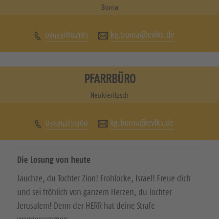
u
u
Borna
c
c
03433/802185
kg.borna@evlks.de
h
h
e
e
n
n
PFARRBÜRO
S
S
Neukieritzsch
i
i
034342/51360
kg.borna@evlks.de
e
e
u
u
Die Losung von heute
n
n
Jauchze, du Tochter Zion! Frohlocke, Israel! Freue dich
s
s
und sei fröhlich von ganzem Herzen, du Tochter
a
a
Jerusalem! Denn der HERR hat deine Strafe