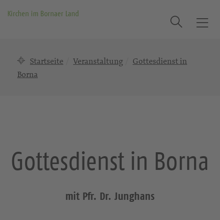
Kirchen im Bornaer Land
Suche
T
o
g
Startseite
Veranstaltung
Gottesdienst in
g
l
Borna
e
n
a
v
i
g
Gottesdienst in Borna
a
t
i
o
mit Pfr. Dr. Junghans
n