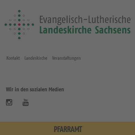
Kontakt
Landeskirche
Veranstaltungen
Wir in den sozialen Medien
B
B
e
e
s
s
PFARRAMT