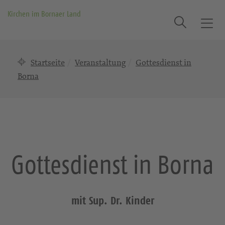
Kirchen im Bornaer Land
Suche
T
o
g
Startseite
Veranstaltung
Gottesdienst in
g
l
Borna
e
n
a
v
i
g
Gottesdienst in Borna
a
t
i
o
mit Sup. Dr. Kinder
n