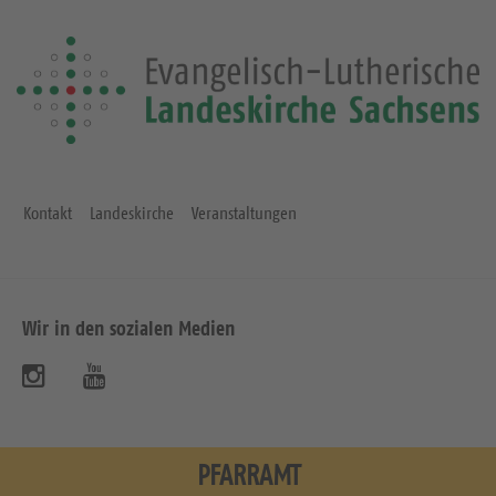
Kontakt
Landeskirche
Veranstaltungen
Wir in den sozialen Medien
B
B
e
e
s
s
PFARRAMT