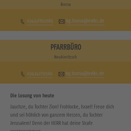
u
u
Borna
c
c
03433/802185
kg.borna@evlks.de
h
h
e
e
n
n
PFARRBÜRO
S
S
Neukieritzsch
i
i
034342/51360
kg.borna@evlks.de
e
e
u
u
Die Losung von heute
n
n
Jauchze, du Tochter Zion! Frohlocke, Israel! Freue dich
s
s
und sei fröhlich von ganzem Herzen, du Tochter
a
a
Jerusalem! Denn der HERR hat deine Strafe