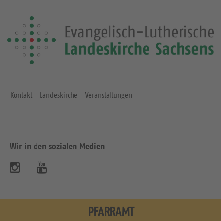
Kontakt
Landeskirche
Veranstaltungen
Wir in den sozialen Medien
B
B
e
e
s
s
PFARRAMT