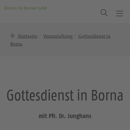
Kirchen im Bornaer Land
Suche
T
o
g
Startseite
Veranstaltung
Gottesdienst in
g
l
Borna
e
n
a
v
i
g
Gottesdienst in Borna
a
t
i
o
mit Pfr. Dr. Junghans
n