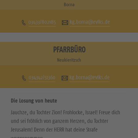
u
u
Borna
c
c
03433/802185
kg.borna@evlks.de
h
h
e
e
n
n
PFARRBÜRO
S
S
Neukieritzsch
i
i
034342/51360
kg.borna@evlks.de
e
e
u
u
Die Losung von heute
n
n
Jauchze, du Tochter Zion! Frohlocke, Israel! Freue dich
s
s
und sei fröhlich von ganzem Herzen, du Tochter
a
a
Jerusalem! Denn der HERR hat deine Strafe