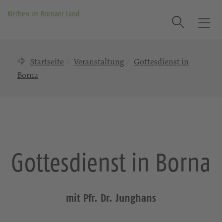
Kirchen im Bornaer Land
Suche
T
o
g
Startseite
Veranstaltung
Gottesdienst in
g
l
Borna
e
n
a
v
i
g
Gottesdienst in Borna
a
t
i
o
mit Pfr. Dr. Junghans
n