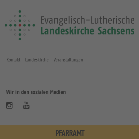
Kontakt
Landeskirche
Veranstaltungen
Wir in den sozialen Medien
B
B
e
e
s
s
PFARRAMT