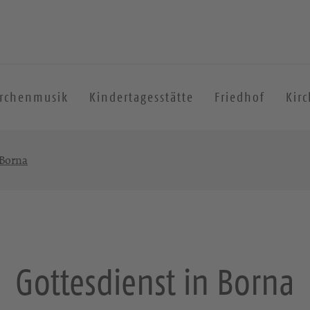
irchenmusik
Kindertagesstätte
Friedhof
Kir
 Borna
Gottesdienst in Borna