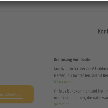
Kont
Die Losung von heute
Jauchze, du Tochter Zion! Frohloc
Herzen, du Tochter Jerusalem! D
Zefanja 3,14-15
Christus ist gekommen und hat im
orna@evlks.de
und Frieden denen, die nahe wa
Epheser 2,17