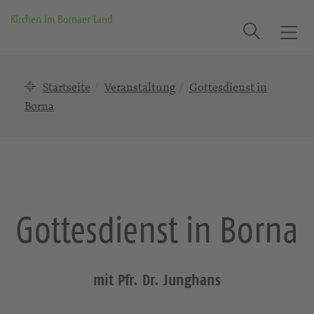
Kirchen im Bornaer Land
Suche
T
o
g
Startseite
Veranstaltung
Gottesdienst in
g
l
Borna
e
n
a
v
i
g
Gottesdienst in Borna
a
t
i
o
mit Pfr. Dr. Junghans
n