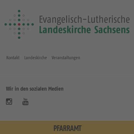
Kontakt
Landeskirche
Veranstaltungen
Wir in den sozialen Medien
B
B
e
e
s
s
PFARRAMT