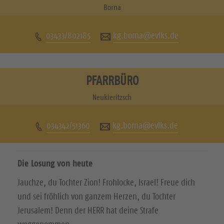
u
u
Borna
c
c
03433/802185
kg.borna@evlks.de
h
h
e
e
n
n
PFARRBÜRO
S
S
Neukieritzsch
i
i
034342/51360
kg.borna@evlks.de
e
e
u
u
Die Losung von heute
n
n
Jauchze, du Tochter Zion! Frohlocke, Israel! Freue dich
s
s
und sei fröhlich von ganzem Herzen, du Tochter
a
a
Jerusalem! Denn der HERR hat deine Strafe