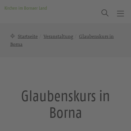
Kirchen im Bornaer Land
Suche
T
o
g
Startseite
Veranstaltung
Glaubenskurs in
g
l
Borna
e
n
a
v
i
g
Glaubenskurs in
a
t
Borna
i
o
n