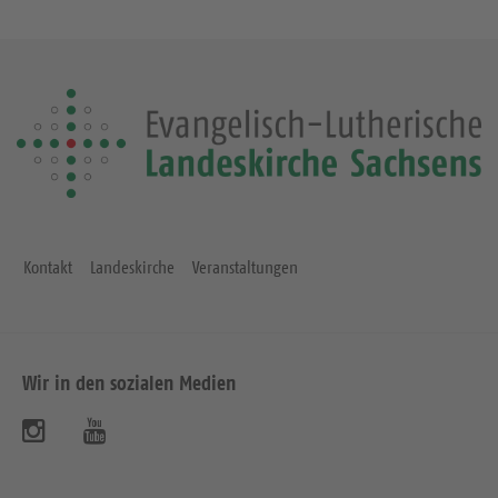
Kontakt
Landeskirche
Veranstaltungen
Wir in den sozialen Medien
B
B
e
e