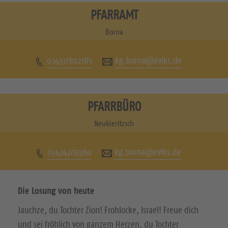
s
s
PFARRAMT
u
u
Borna
c
c
03433/802185
kg.borna@evlks.de
h
h
e
e
n
n
PFARRBÜRO
S
S
Neukieritzsch
i
i
034342/51360
kg.borna@evlks.de
e
e
u
u
Die Losung von heute
n
n
Jauchze, du Tochter Zion! Frohlocke, Israel! Freue dich
s
s
und sei fröhlich von ganzem Herzen, du Tochter