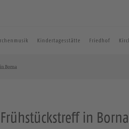
irchenmusik
Kindertagesstätte
Friedhof
Kir
 in Borna
Frühstückstreff in Borna