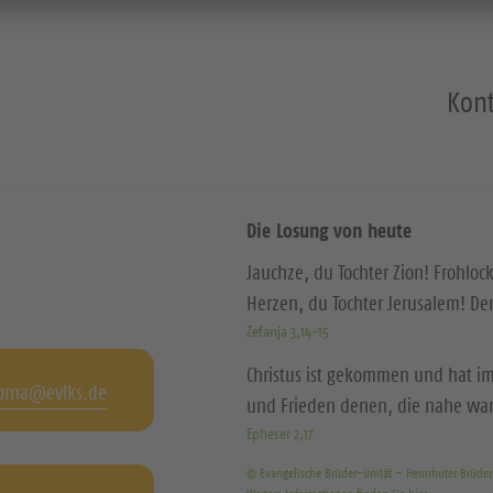
Kont
Die Losung von heute
Jauchze, du Tochter Zion! Frohloc
Herzen, du Tochter Jerusalem! D
Zefanja 3,14-15
Christus ist gekommen und hat im
orna@evlks.de
und Frieden denen, die nahe wa
Epheser 2,17
© Evangelische Brüder-Unität – Herrnhuter Brüde