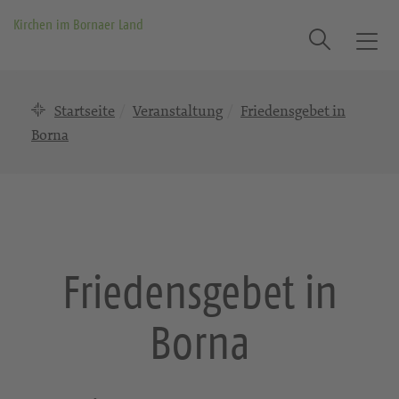
Kirchen im Bornaer Land
Suche
T
o
g
Startseite
Veranstaltung
Friedensgebet in
g
l
Borna
e
n
a
v
i
g
Friedensgebet in
a
t
Borna
i
o
n