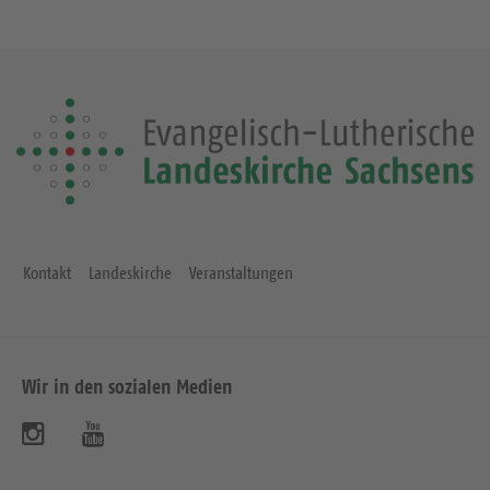
Kontakt
Landeskirche
Veranstaltungen
Wir in den sozialen Medien
B
B
e
e