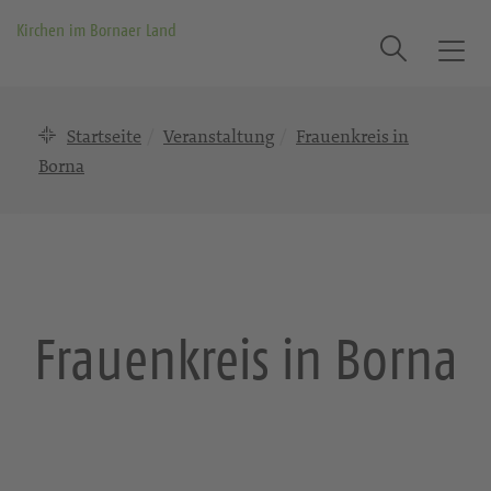
Kirchen im Bornaer Land
Suche
T
o
g
Startseite
Veranstaltung
Frauenkreis in
g
l
Borna
e
n
a
v
i
g
Frauenkreis in Borna
a
t
i
o
n