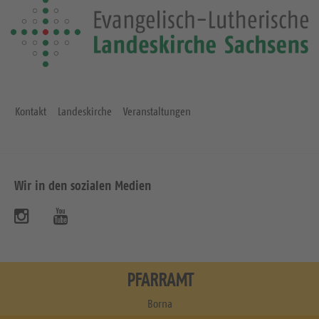
Kontakt
Landeskirche
Veranstaltungen
Wir in den sozialen Medien
B
B
e
e
s
s
PFARRAMT
u
u
Borna