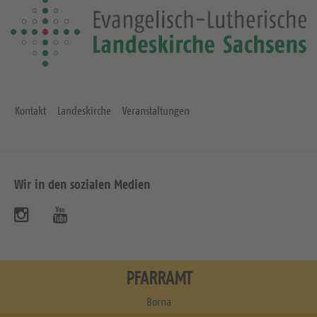
Kontakt
Landeskirche
Veranstaltungen
Wir in den sozialen Medien
B
B
e
e
s
s
PFARRAMT
u
u
Borna