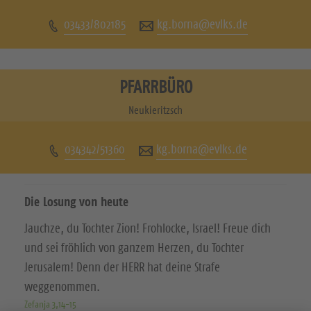
c
c
03433/802185
kg.borna@evlks.de
h
h
e
e
n
n
PFARRBÜRO
S
S
Neukieritzsch
i
i
034342/51360
kg.borna@evlks.de
e
e
u
u
Die Losung von heute
n
n
Jauchze, du Tochter Zion! Frohlocke, Israel! Freue dich
s
s
und sei fröhlich von ganzem Herzen, du Tochter
a
a
Jerusalem! Denn der HERR hat deine Strafe
weggenommen.
u
u
Zefanja 3,14-15