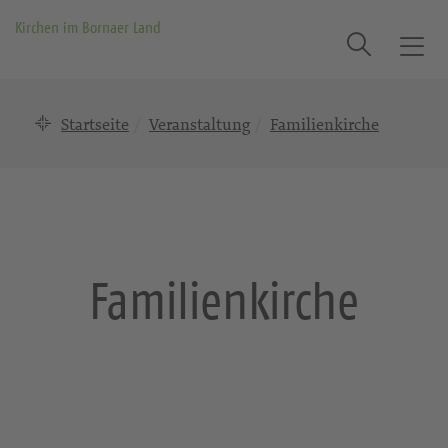
Kirchen im Bornaer Land
Suche
T
o
g
Startseite
Veranstaltung
Familienkirche
g
l
e
n
a
v
i
Familienkirche
g
a
t
i
o
n