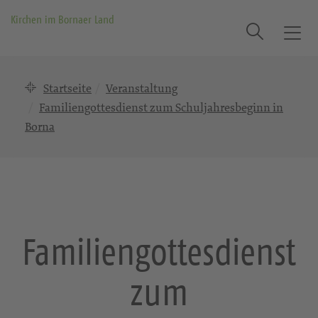
Kirchen im Bornaer Land
Suche
T
o
g
Startseite
Veranstaltung
g
l
Familiengottesdienst zum Schuljahresbeginn in
e
Borna
n
a
v
i
g
a
Familiengottesdienst
t
i
o
zum
n