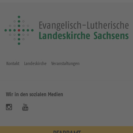
Kontakt
Landeskirche
Veranstaltungen
Wir in den sozialen Medien
B
B
e
e
s
s