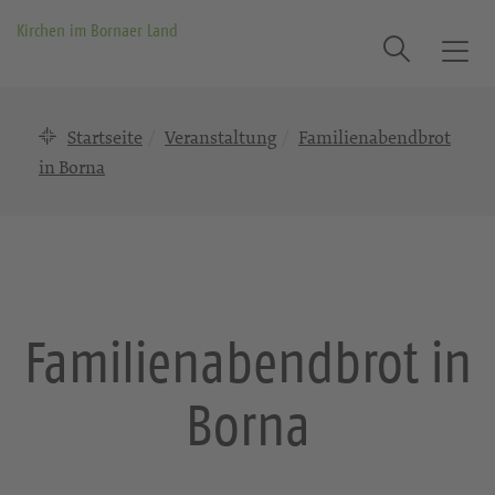
Kirchen im Bornaer Land
Suche
T
o
g
Startseite
Veranstaltung
Familienabendbrot
g
l
in Borna
e
n
a
v
i
g
Familienabendbrot in
a
t
Borna
i
o
n