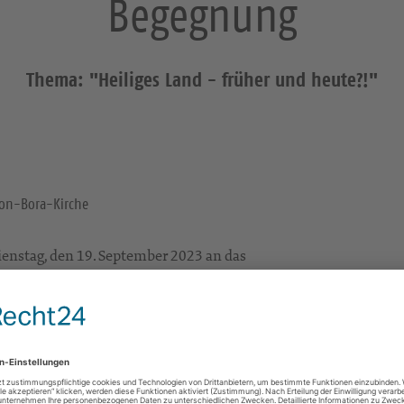
Begegnung
Thema: "Heiliges Land - früher und heute?!"
von-Bora-Kirche
enstag, den 19. September 2023 an das
, Tel.: 03433-918019 oder an
-6228698 o. 03433-7881779
sere gemeinsame Zeit
 Bauer