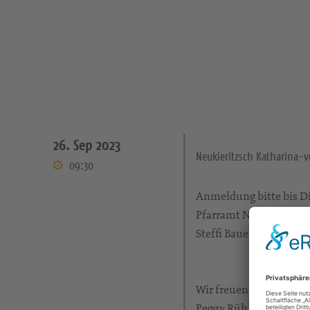
26. Sep 2023
Neukieritzsch Katharina-
09:30
Anmeldung bitte bis Di
Pfarramt Neukieritzsch
Steffi Bauer Tel. 0177
Wir freuen uns auf un
Peggy Rühle und Steffi