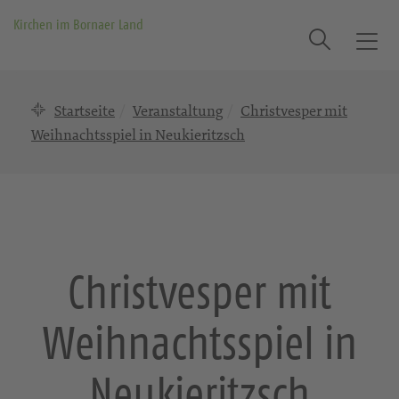
Kirchen im Bornaer Land
Suche
T
o
g
Startseite
Veranstaltung
Christvesper mit
g
l
Weihnachtsspiel in Neukieritzsch
e
n
a
v
i
g
Christvesper mit
a
t
Weihnachtsspiel in
i
o
n
Neukieritzsch