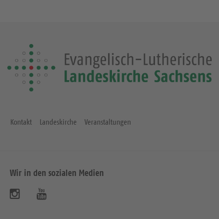
Kontakt
Landeskirche
Veranstaltungen
Wir in den sozialen Medien
B
B
e
e