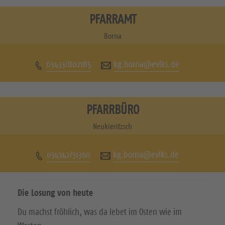
s
s
PFARRAMT
u
u
Borna
c
c
03433/802185
kg.borna@evlks.de
h
h
e
e
n
n
PFARRBÜRO
S
S
Neukieritzsch
i
i
034342/51360
kg.borna@evlks.de
e
e
u
u
Die Losung von heute
n
n
Du machst fröhlich, was da lebet im Osten wie im
s
s